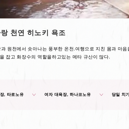
랑 천연 히노키 욕조
탕과 원천에서 솟아나는 풍부한 온천.여행으로 지친 몸과 마음을
을 잡고 화장수의 역할을하고있는 메타 규산이 많다.
장, 타로노유
여자 대욕장, 하나코노유
당일 치기