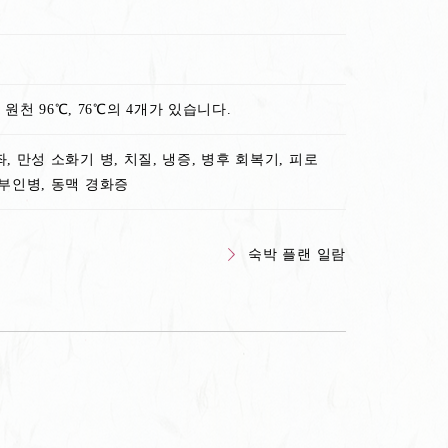
천 96℃, 76℃의 4개가 있습니다.
, 만성 소화기 병, 치질, 냉증, 병후 회복기, 피로
 부인병, 동맥 경화증
숙박 플랜 일람