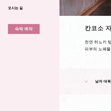
오시는 길
칸코소 자
숙박 예약
천연 히노키 
피부의 노폐물
남자 대욕