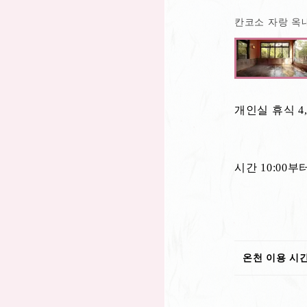
칸코소 자랑 옥내
개인실 휴식 4,
3명 이
※
시간 10:00부터
온천 이용 시